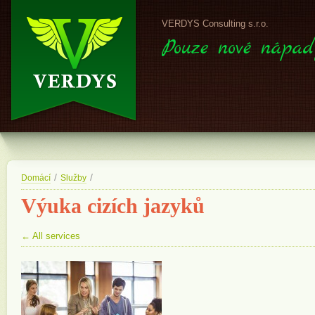
VERDYS Consulting s.r.o.
Pouze nové nápad
/
/
Domácí
Služby
Výuka cizích jazyků
← All services