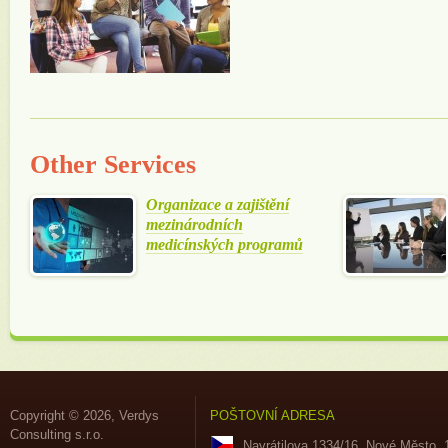
Other Services
Organizace a zajištění
mezinárodních
medicínských programů
Copyright © 2026, Verdys
POŠTOVNÍ ADRESA
Consulting s.r.o.
Navrátilova 1334/16, Nové Město, 