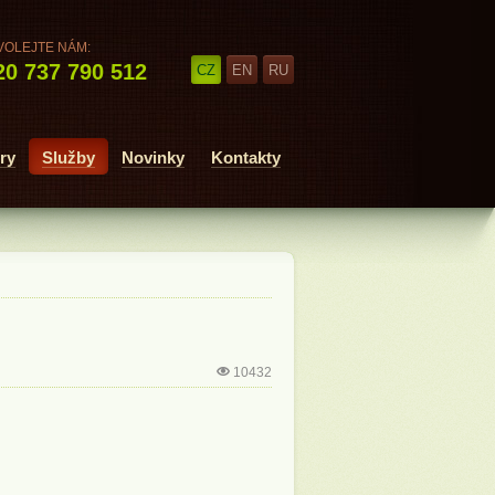
VOLEJTE NÁM:
0 737 790 512
CZ
EN
RU
ry
Služby
Novinky
Kontakty
10432