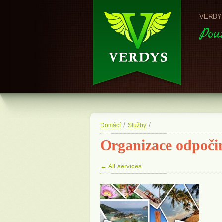
VERDYS 
Pou
/
/
Domácí
Služby
Organizace odpočin
← All services