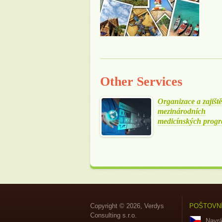
Other Services
Organizace a zajiště
mezinárodních
medicínských prog
Copyright © 2026, Verdys
POŠTOVN
Consulting s.r.o.
Navrá