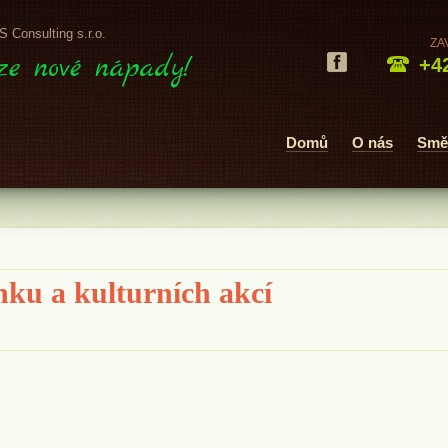
Consulting s.r.o.
ZA
ze nové nápady!
+42
Domů
O nás
Smě
ku a kulturních akcí