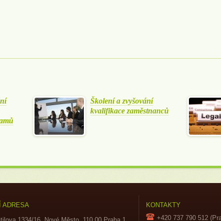
ní
Školení a zvyšování
kvalifikace zaměstnanců
ramů
Í ADRESA
KONTAKTY
+420 737 790 512 (Pr
tilova 1334/16, Nové Město, 110 00 Praha 1